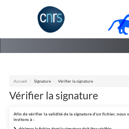
Aller au menu
Aller au contenu
Accueil
Signature
Vérifier la signature
Vérifier la signature
Afin de vérifier la validité de la signature d'un fichier, nous 
invitons à :
désigner le fichier dont la signature doit être vérifiée