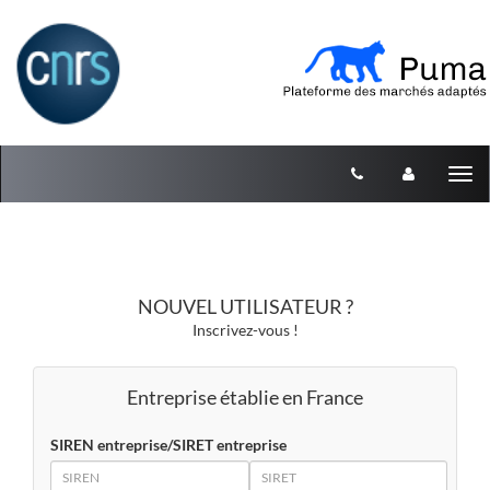
Aller au menu
Aller au contenu
Tog
nav
NOUVEL UTILISATEUR ?
Inscrivez-vous !
Entreprise établie en France
SIREN entreprise/SIRET entreprise
SIREN
SIRET