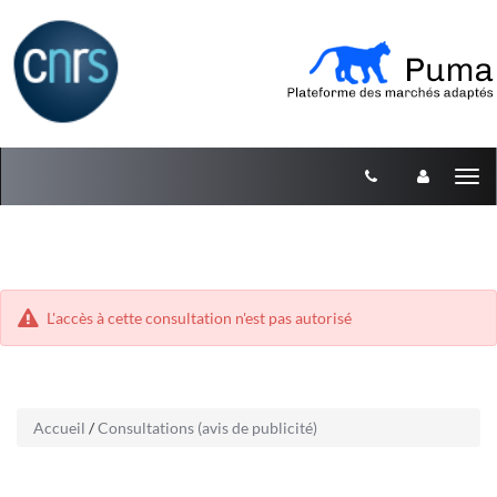
Aller
Aller
Tog
au
au
menu
nav
contenu
L'accès à cette consultation n'est pas autorisé
Accueil
/
Consultations (avis de publicité)