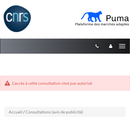
Aller
Aller
Tog
au
au
menu
nav
contenu
L'accès à cette consultation n'est pas autorisé
Accueil
/
Consultations (avis de publicité)