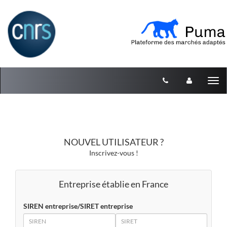
Aller au menu
Aller au contenu
Tog
nav
NOUVEL UTILISATEUR ?
Inscrivez-vous !
Entreprise établie en France
SIREN entreprise/SIRET entreprise
SIREN
SIRET