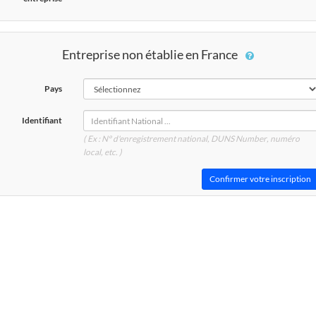
Entreprise non établie en France
Pays
Identifiant
( Ex : N° d'enregistrement national, DUNS
Number
, numéro
local, etc. )