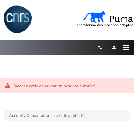
Aller
Aller
Tog
au
au
menu
nav
contenu
L'accès à cette consultation n'est pas autorisé
Accueil
/
Consultations (avis de publicité)