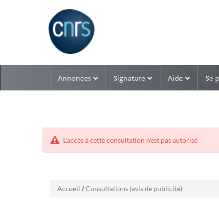
Aller
Aller
Annonces
Signature
Aide
Se 
au
au
menu
contenu
L'accès à cette consultation n'est pas autorisé
Accueil
/
Consultations (avis de publicité)