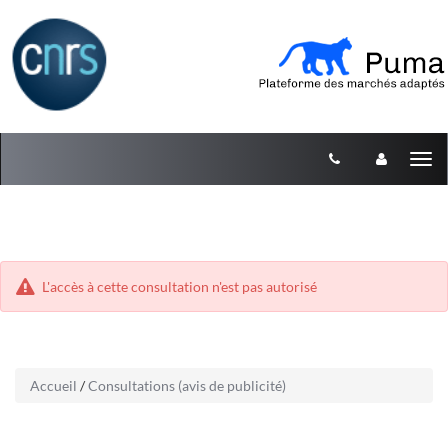
Aller
Aller
Tog
au
au
menu
nav
contenu
L'accès à cette consultation n'est pas autorisé
Accueil
/
Consultations (avis de publicité)