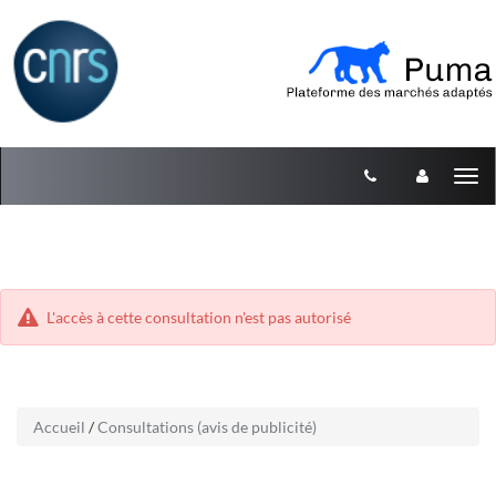
Aller
Aller
Tog
au
au
menu
nav
contenu
L'accès à cette consultation n'est pas autorisé
Accueil
/
Consultations (avis de publicité)