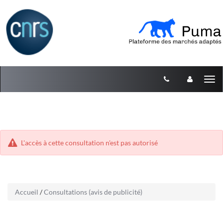
Aller
Aller
Tog
au
au
menu
nav
contenu
L'accès à cette consultation n'est pas autorisé
Accueil
/
Consultations (avis de publicité)