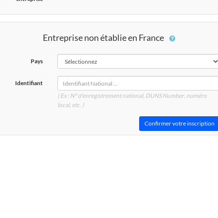
Entreprise non établie en France
Pays
Identifiant
( Ex : N° d'enregistrement national, DUNS
Number
, numéro
local, etc. )